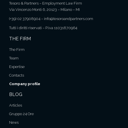
Tesoro & Partners – Employment Law Firm
Via Vincenzo Monti 6, 20123 – Milano – MI
(+39) 02 37908904
–
info@tesoroandpartners.com
Tutti i diritti riservati – P.iva 11031870964
THE FIRM
The Firm
Team
Expertise
Contacts
Company profile
BLOG
Articles
Gruppo 24 Ore
News