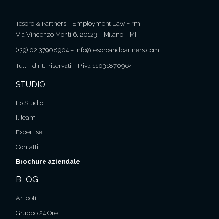
Tesoro & Partners – Employment Law Firm
Via Vincenzo Monti 6, 20123 – Milano – MI
(+39) 02 37908904
–
info@tesoroandpartners.com
Tutti i diritti riservati – P.iva 11031870964
STUDIO
Lo Studio
Il team
Expertise
Contatti
Brochure aziendale
BLOG
Articoli
Gruppo 24 Ore