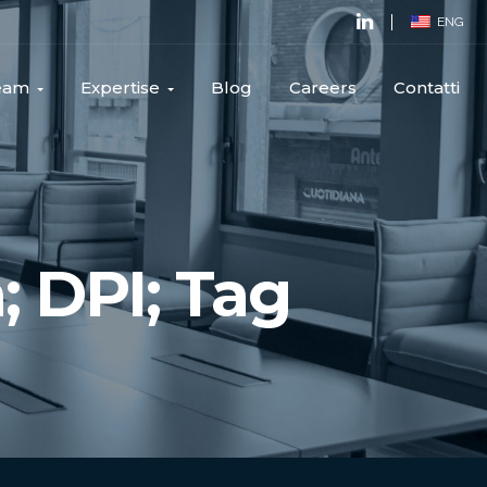
ENG
Team
Expertise
Blog
Careers
Contatti
; DPI; Tag