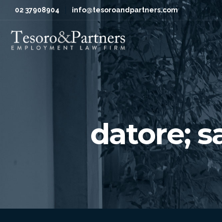
02 37908904
info@tesoroandpartners.com
datore; s