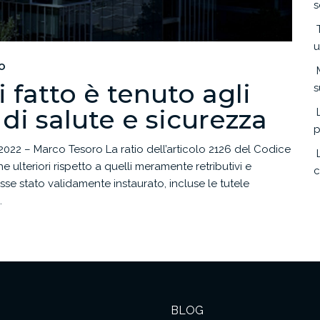
s
u
O
i fatto è tenuto agli
s
di salute e sicurezza
p
 2022 – Marco Tesoro La ratio dell’articolo 2126 del Codice
che ulteriori rispetto a quelli meramente retributivi e
c
sse stato validamente instaurato, incluse le tutele
.
BLOG