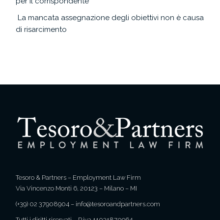
per il corrispondente
La mancata assegnazione degli obiettivi non è causa
di risarcimento
Tesoro & Partners – Employment Law Firm
Via Vincenzo Monti 6, 20123 – Milano – MI
(+39) 02 37908904
–
info@tesoroandpartners.com
Tutti i diritti riservati – P.iva 11031870964