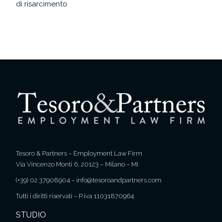
di risarcimento
Tesoro & Partners – Employment Law Firm
Via Vincenzo Monti 6, 20123 – Milano – MI
(+39) 02 37908904
–
info@tesoroandpartners.com
Tutti i diritti riservati – P.iva 11031870964
STUDIO