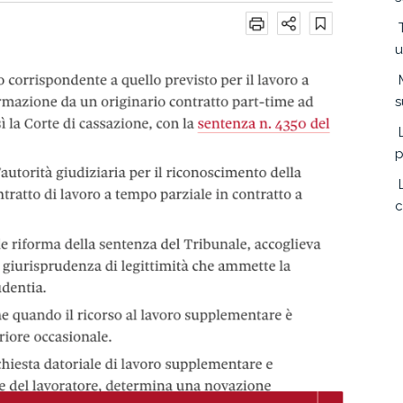
u
s
p
c