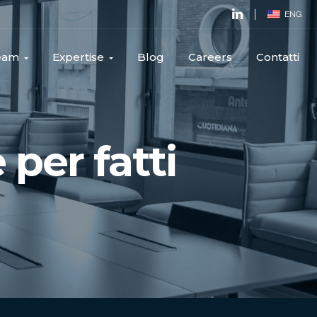
ENG
Team
Expertise
Blog
Careers
Contatti
per fatti