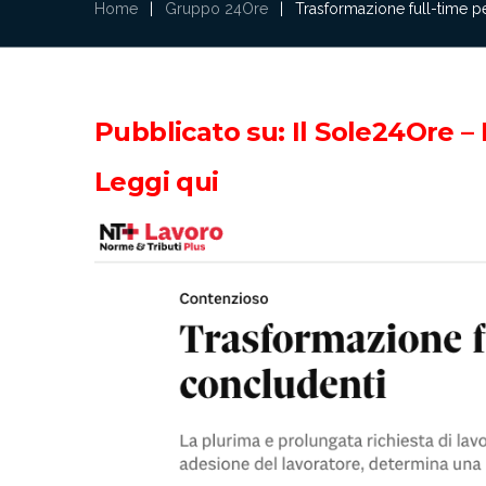
Home
|
Gruppo 24Ore
|
Trasformazione full-time pe
Pubblicato su: Il Sole24Ore –
Leggi qui