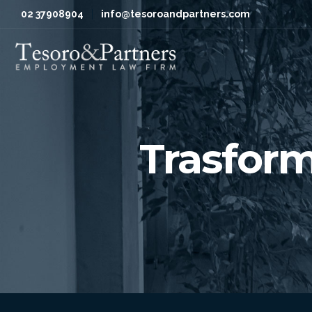
02 37908904
info@tesoroandpartners.com
Trasform