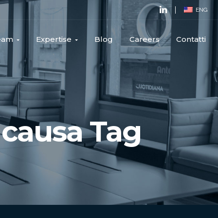
ENG
Team
Expertise
Blog
Careers
Contatti
 causa Tag