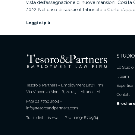
vista dell’assegnazione di nuove mansioni. Così la 
2022. Nel caso di specie il Tribunale e Corte d’appe
Leggi di più
STUDIO
Lo Studio
Il team
Tesoro & Partners – Employment Law Firm
Expertise
Via Vincenzo Monti 6, 20123 – Milano – MI
Contatti
(+39) 02 37908904
–
Brochure
info@tesoroandpartners.com
Tutti i diritti riservati – P.iva 11031870964