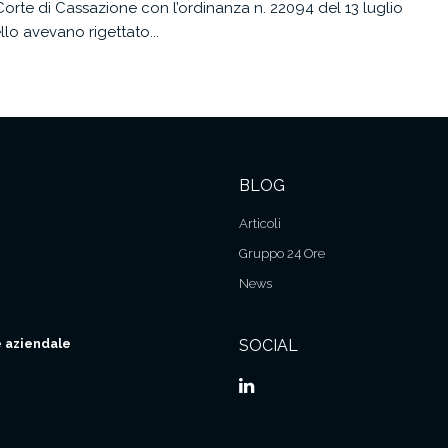
Corte di Cassazione con l’ordinanza n. 22094 del 13 luglio
llo avevano rigettato...
BLOG
Articoli
Gruppo 24 Ore
News
 aziendale
SOCIAL