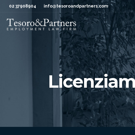
02 37908904
info@tesoroandpartners.com
Licenziam