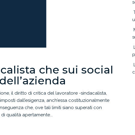
s
u
s
p
calista che sui social
c
 dell’azienda
ne, il diritto di critica del lavoratore -sindacalista,
o imposti dall’esigenza, anch’essa costituzionalmente
nseguenza che, ove tali limiti siano superati con
i di qualità apertamente...