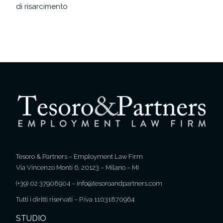
di risarcimento
Tesoro & Partners – Employment Law Firm
Via Vincenzo Monti 6, 20123 – Milano – MI
(+39) 02 37908904
–
info@tesoroandpartners.com
Tutti i diritti riservati – P.iva 11031870964
STUDIO