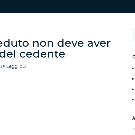
O
ceduto non deve aver
 del cedente
025 Leggi qui
A