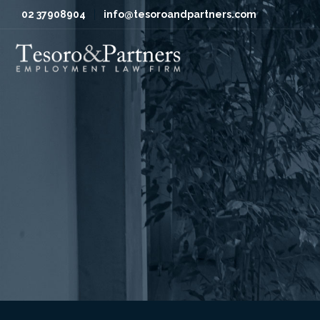
02 37908904
info@tesoroandpartners.com