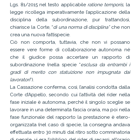
Lgs. 81/2015 nel testo applicabile
ratione temporis
, la
legge ricollega imperativamente l’applicazione della
disciplina della subordinazione, pur trattandosi,
chiarisce la Corte, “
di una norma di disciplina”
che non
crea una nuova fattispecie.
Ciò non comporta, tuttavia, che non vi possano
essere vere forme di collaborazione autonoma né
che il giudice possa accertare un rapporto di
subordinazione (nella specie “
esclusa da entrambi i
gradi di merito con statuizione non impugnata dai
lavoratori
”).
La Cassazione conferma, così, l’analisi condotta dalla
Corte d’Appello, secondo cui l’attività del rider nella
fase iniziale è autonoma, perché il singolo sceglie se
lavorare in una determinata fascia oraria, ma poi nella
fase funzionale del rapporto la prestazione è etero-
organizzata (nel caso di specie, la consegna andava
effettuata entro 30 minuti dal ritiro sotto comminatoria
di penale, vi era l’obbligo del rider di recarsi all’orario