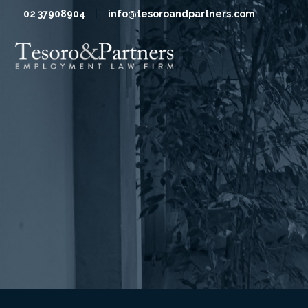
02 37908904
info@tesoroandpartners.com