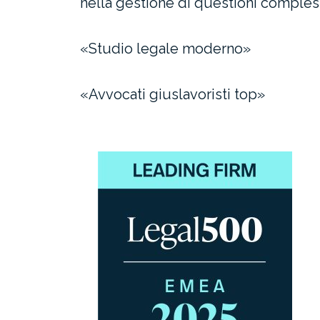
nella gestione di questioni complesse
«Studio legale moderno»
«Avvocati giuslavoristi top»