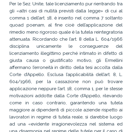
Per le Sez. Unite, tale licenziamento pur rientrando tra
gli «altri casi di nullità previsti dalla legge» di cui al
comma 1 dell’art. 18, è inserito nel comma 7 soltanto
quoad poenam, al fine cioè dell’applicazione del
rimedio meno rigoroso quale è la tutela reintegratoria
attenuata. Ricordando che l’art. 8 della L. 604/1966
disciplina unicamente le conseguenze del
licenziamento illegittimo perché intimato in difetto di
giusta causa o giustificato motivo, gli Ermellini
affermano l’erroneità in diritto della tesi accolta dalla
Corte d’Appello. Esclusa l’applicabilità dell’art. 8, L.
604/1966, per la cassazione non può trovare
applicazione neppure l’art. 18, comma 1, per le stesse
motivazioni addotte dalla Corte d’Appello, rilevando
come in caso contrario, garantendo una tutela
maggiore ai dipendenti di piccole aziende rispetto ai
lavoratori in regime di tutela reale, si darebbe luogo
ad una «evidente irragionevolezza nel sistema ed
una disarmonia nel regime delle tutele per il caso di