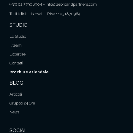
(+39) 02 37908904
–
info@tesoroandpartners.com
Tutti i diritti riservati – P.iva 11031870964
STUDIO
Lo Studio
Il team
Expertise
Contatti
Brochure aziendale
BLOG
Articoli
Gruppo 24 Ore
News
SOCIAL