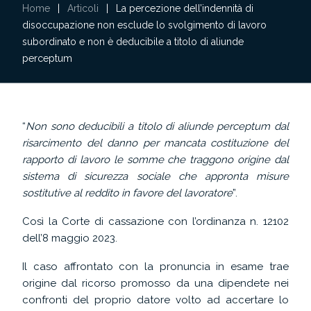
Home
|
Articoli
|
La percezione dell’indennità di
disoccupazione non esclude lo svolgimento di lavoro
subordinato e non è deducibile a titolo di aliunde
perceptum
“
Non sono deducibili a titolo di aliunde perceptum dal
risarcimento del danno per mancata costituzione del
rapporto di lavoro le somme che traggono origine dal
sistema di sicurezza sociale che appronta misure
sostitutive al reddito in favore del lavoratore
”.
Così la Corte di cassazione con l’ordinanza n. 12102
dell’8 maggio 2023.
Il caso affrontato con la pronuncia in esame trae
origine dal ricorso promosso da una dipendete nei
confronti del proprio datore volto ad accertare lo