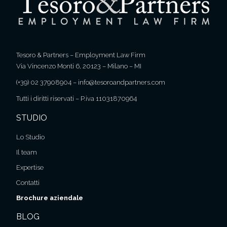
Tesoro & Partners – Employment Law Firm
Via Vincenzo Monti 6, 20123 – Milano – MI
(+39) 02 37908904
–
info@tesoroandpartners.com
Tutti i diritti riservati – P.iva 11031870964
STUDIO
Lo Studio
Il team
Expertise
Contatti
Brochure aziendale
BLOG