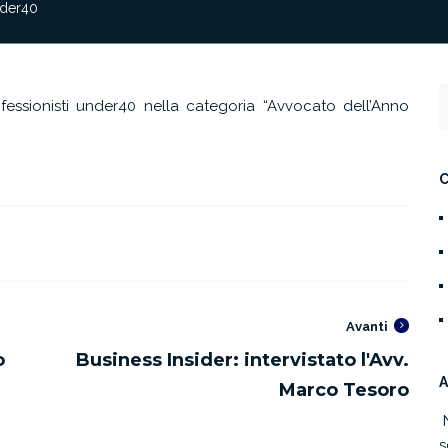
nder40
fessionisti under40 nella categoria “
Avvocato dell’Anno
Avanti
A
s