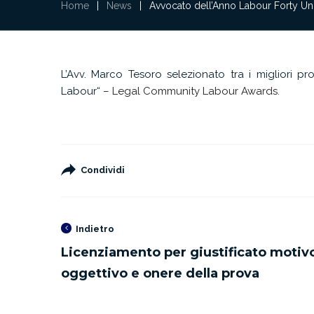
Home
|
News
|
Avvocato dell’Anno Labour Forty U
L’Avv. Marco Tesoro selezionato tra i migliori pro
Labour
“
– Legal Community Labour Awards.
Condividi
Indietro