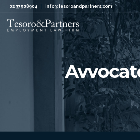
02 37908904
info@tesoroandpartners.com
Avvocato