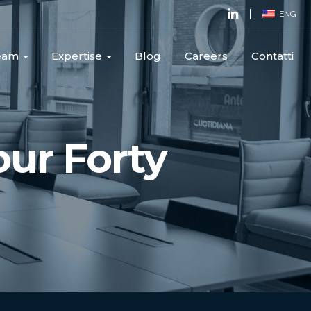
ENG
Team
Expertise
Blog
Careers
Contatti
our Forty